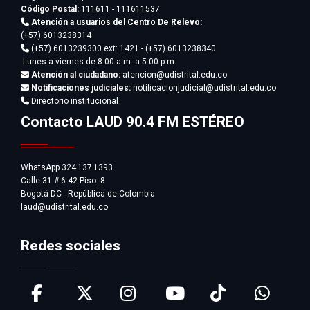
Código Postal:
111611 - 111611537
Atención a usuarios del Centro De Relevo:
(+57) 6013238314
(+57) 6013239300
ext: 1421 - (+57) 6013238340
Lunes a viernes de 8:00 a.m. a 5:00 p.m.
Atención al ciudadano:
atencion@udistrital.edu.co
Notificaciones judiciales:
notificacionjudicial@udistrital.edu.co
Directorio institucional
Contacto LAUD 90.4 FM ESTÉREO
WhatsApp 324 137 1393
Calle 31 # 6-42 Piso: 8
Bogotá DC - República de Colombia
laud@udistrital.edu.co
Redes sociales